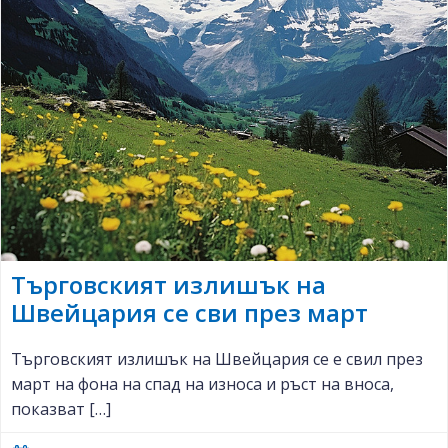
Търговският излишък на
Швейцария се сви през март
Търговският излишък на Швейцария се е свил през
март на фона на спад на износа и ръст на вноса,
показват […]