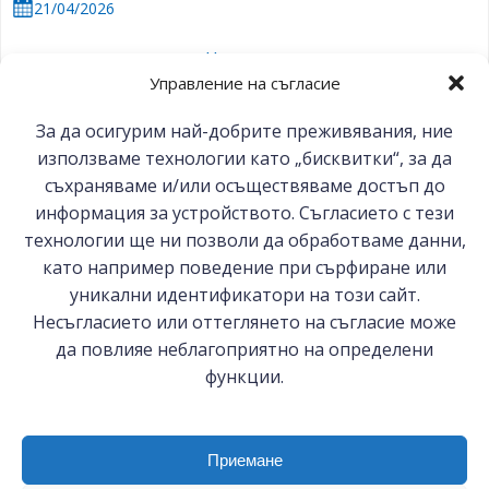
21/04/2026
Новини
Управление на съгласие
ВИЖ ОЩЕ
За да осигурим най-добрите преживявания, ние
използваме технологии като „бисквитки“, за да
съхраняваме и/или осъществяваме достъп до
информация за устройството. Съгласието с тези
технологии ще ни позволи да обработваме данни,
като например поведение при сърфиране или
уникални идентификатори на този сайт.
© 2026 БСК-Комерсконсулт ЕООД
Несъгласието или оттеглянето на съгласие може
да повлияе неблагоприятно на определени
функции.
София 1000, ул. Цар Самуил №27
0887 144 480, 0887 279 262
bsc-cc@bia-bg.com; s.vasilchin@bsc-cc.com
Приемане
Политика на поверителност