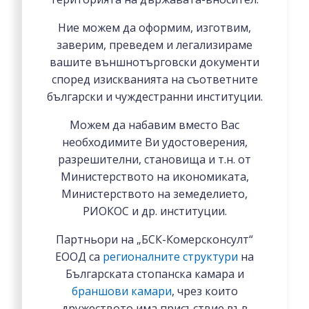
Ние можем да оформим, изготвим,
заверим, преведем и легализираме
вашите външнотърговски документи
според изискванията на съответните
български и чуждестранни институции.
Можем да набавим вместо Вас
необходимите Ви удостоверения,
разрешителни, становища и т.н. от
Министерството на икономиката,
Министерството на земеделието,
РИОКОС и др. институции.
Партньори на „БСК-Комерсконсулт“
ЕООД са
регионалните структури
на
Българската стопанска камара и
браншови камари
, чрез които
дружеството има присъствие във