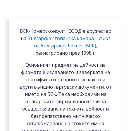
БСК-Комерсконсулт“ ЕООД е дружество
на
Българска стопанска камара – съюз
на българския бизнес (БСК)
,
регистрирано през 1998 г.
Основният предмет на дейност на
фирмата е издаването и заверката на
сертификати за произход, както и
други външнотърговски документи, от
името на БСК. Те са необходими на
българските фирми-износители за
осъществяване на тяхната дейност и
безпрепятствено митническо
освобождаване на стоките им на
територията на държавата-вносител.