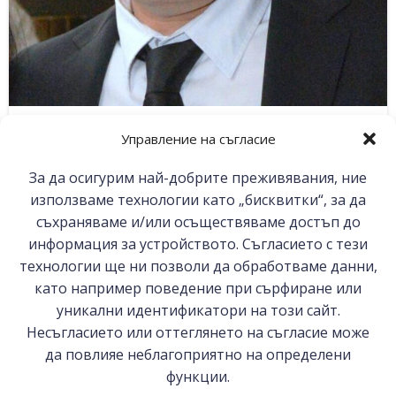
Стоян Василчин
Управление на съгласие
Управител
За да осигурим най-добрите преживявания, ние
използваме технологии като „бисквитки“, за да
съхраняваме и/или осъществяваме достъп до
информация за устройството. Съгласието с тези
технологии ще ни позволи да обработваме данни,
като например поведение при сърфиране или
уникални идентификатори на този сайт.
© 2026 БСК-Комерсконсулт ЕООД
Несъгласието или оттеглянето на съгласие може
да повлияе неблагоприятно на определени
функции.
София 1000, ул. Цар Самуил №27