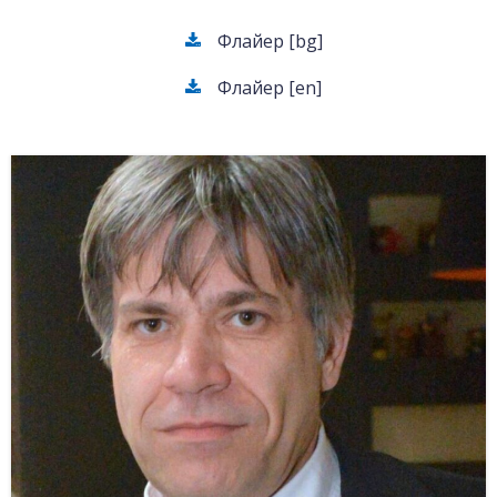
Флайер [bg]
Флайер [en]