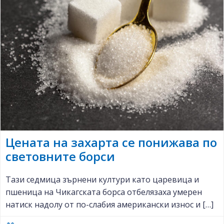
Цената на захарта се понижава по
световните борси
Тази седмица зърнени култури като царевица и
пшеница на Чикагската борса отбелязаха умерен
натиск надолу от по-слабия американски износ и […]