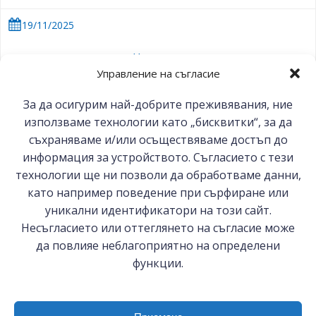
19/11/2025
Новини
Управление на съгласие
ВИЖ ОЩЕ
За да осигурим най-добрите преживявания, ние
използваме технологии като „бисквитки“, за да
съхраняваме и/или осъществяваме достъп до
информация за устройството. Съгласието с тези
технологии ще ни позволи да обработваме данни,
като например поведение при сърфиране или
уникални идентификатори на този сайт.
© 2026 БСК-Комерсконсулт ЕООД
Несъгласието или оттеглянето на съгласие може
да повлияе неблагоприятно на определени
функции.
София 1000, ул. Цар Самуил №27
0887 144 480, 0887 279 262
bsc-cc@bia-bg.com; s.vasilchin@bsc-cc.com