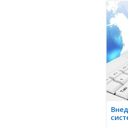
Внед
сист