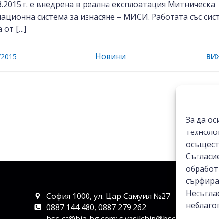
8.2015 г. е внедрена в реална експлоатация Митническа
ационна система за изнасяне – МИСИ. Работата със сис
 от […]
Новини
/2015
ВИ
За да о
технолог
осъщест
Съгласи
обработ
сърфира
Несъгла
София 1000, ул. Цар Самуил №27
неблаго
0887 144 480, 0887 279 262
bsc-cc@bia-bg.com; s.vasilchin@bsc-