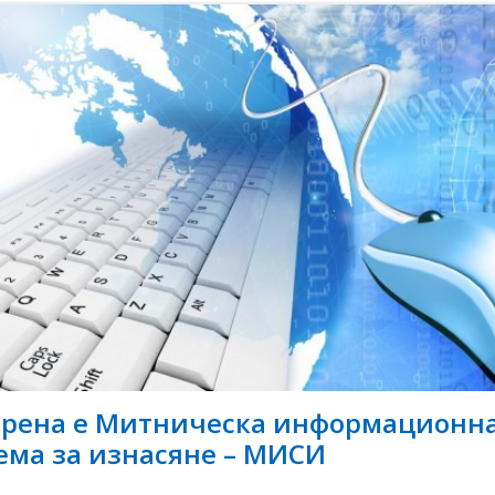
рена e Митническа информационн
ема за изнасяне – МИСИ