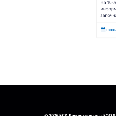
На 10.0
информ
започна
10/08
© 2026 БСК-Комерсконсулт ЕООД