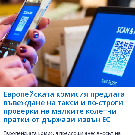
Европейската комисия предлага
въвеждане на такси и по-строги
проверки на малките колетни
пратки от държави извън ЕС
Европейската комисия предложи днес вносът на