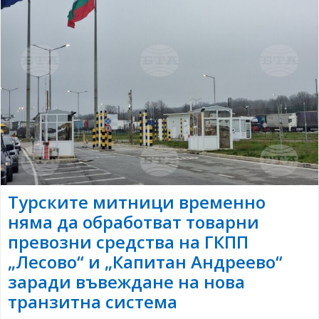
Турските митници временно
няма да обработват товарни
превозни средства на ГКПП
„Лесово“ и „Капитан Андреево“
заради въвеждане на нова
транзитна система