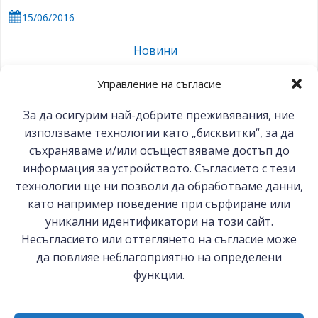
15/06/2016
Новини
ВИЖ ОЩЕ
Управление на съгласие
За да осигурим най-добрите преживявания, ние
използваме технологии като „бисквитки“, за да
Posts
Posts
Post
Page
Page
Page
Page
Page
Предишни
1
…
8
9
10
11
Следващи
съхраняваме и/или осъществяваме достъп до
информация за устройството. Съгласието с тези
navigation
navigation
navi
технологии ще ни позволи да обработваме данни,
като например поведение при сърфиране или
уникални идентификатори на този сайт.
© 2026 БСК-Комерсконсулт ЕООД
Несъгласието или оттеглянето на съгласие може
да повлияе неблагоприятно на определени
функции.
София 1000, ул. Цар Самуил №27
0887 144 480, 0887 279 262
bsc-cc@bia-bg.com; s.vasilchin@bsc-cc.com