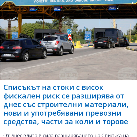
Списъкът на стоки с висок
фискален риск се разширява от
днес със строителни материали,
нови и употребявани превозни
средства, части за коли и торове
От днес влиза в сила разширяването на Списъка на