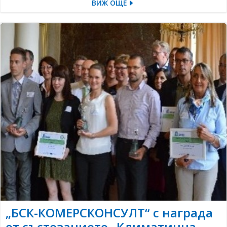
ВИЖ ОЩЕ
„БСК-КОМЕРСКОНСУЛТ“ с награда
от състезанието „Климатична