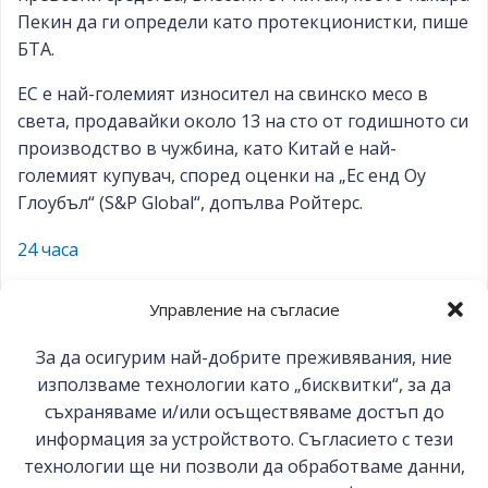
Пекин да ги определи като протекционистки, пише
БТА.
ЕС е най-големият износител на свинско месо в
света, продавайки около 13 на сто от годишното си
производство в чужбина, като Китай е най-
големият купувач, според оценки на „Ес енд Оу
Глоубъл“ (S&P Global“, допълва Ройтерс.
24 часа
Управление на съгласие
За да осигурим най-добрите преживявания, ние
Post
Post
Предишна публикация
Следваща публикация
използваме технологии като „бисквитки“, за да
navigation
съхраняваме и/или осъществяваме достъп до
navigation
информация за устройството. Съгласието с тези
технологии ще ни позволи да обработваме данни,