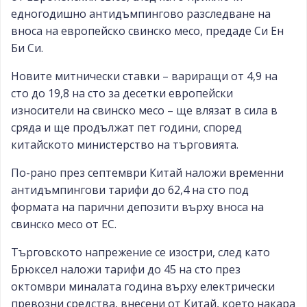
едногодишно антидъмпингово разследване на
вноса на европейско свинско месо, предаде Си Ен
Би Си.
Новите митнически ставки – вариращи от 4,9 на
сто до 19,8 на сто за десетки европейски
износители на свинско месо – ще влязат в сила в
сряда и ще продължат пет години, според
китайското министерство на търговията.
По-рано през септември Китай наложи временни
антидъмпингови тарифи до 62,4 на сто под
формата на парични депозити върху вноса на
свинско месо от ЕС.
Търговското напрежение се изостри, след като
Брюксел наложи тарифи до 45 на сто през
октомври миналата година върху електрически
превозни средства, внесени от Китай, което накара