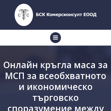
Skip
to
content
Онлайн кръгла маса за
МСП за всеобхватното
и икономическо
търговско
споразумение между