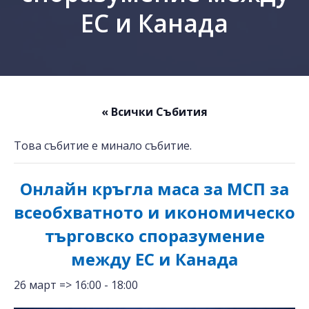
ЕС и Канада
« Всички Събития
Това събитие е минало събитие.
Онлайн кръгла маса за МСП за
всеобхватното и икономическо
търговско споразумение
между ЕС и Канада
26 март => 16:00
-
18:00