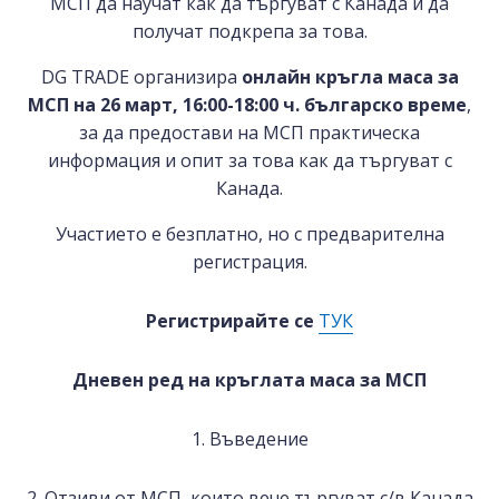
МСП да научат как да търгуват с Канада и да
получат подкрепа за това.
DG TRADE организира
онлайн кръгла маса за
МСП на 26 март, 16:00-18:00 ч. българско време
,
за да предостави на МСП практическа
информация и опит за това как да търгуват с
Канада.
Участието е безплатно, но с предварителна
регистрация.
Регистрирайте се
ТУК
Дневен ред на кръглата маса за МСП
1. Въведение
2. Отзиви от МСП, които вече търгуват с/в Канада