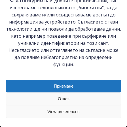
За да осигурим най-добрите преживявания, ние
Helpdesk: Какво трябва да знаят
възможности в Република
използваме технологии като „бисквитки“, за да
европейските компании за санкциите
Южна Африка и Кралство
съхраняваме и/или осъществяваме достъп до
на ЕС
Лесото“
информация за устройството. Съгласието с тези
технологии ще ни позволи да обработваме данни,
като например поведение при сърфиране или
уникални идентификатори на този сайт.
© 2026 БСК-Комерсконсулт ЕООД
Несъгласието или оттеглянето на съгласие може
да повлияе неблагоприятно на определени
функции.
София 1000, ул. Цар Самуил №27
0887 144 480, 0887 279 262
bsc-cc@bia-bg.com; s.vasilchin@bsc-cc.com
Приемане
Политика на поверителност
Отказ
View preferences