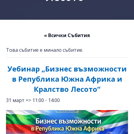
« Всички Събития
Това събитие е минало събитие.
Уебинар „Бизнес възможности
в Република Южна Африка и
Кралство Лесото“
31 март => 11:00
-
14:00