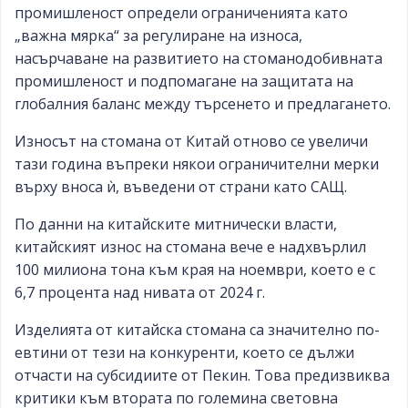
промишленост определи ограниченията като
„важна мярка“ за регулиране на износа,
насърчаване на развитието на стоманодобивната
промишленост и подпомагане на защитата на
глобалния баланс между търсенето и предлагането.
Износът на стомана от Китай отново се увеличи
тази година въпреки някои ограничителни мерки
върху вноса ѝ, въведени от страни като САЩ.
По данни на китайските митнически власти,
китайският износ на стомана вече е надхвърлил
100 милиона тона към края на ноември, което е с
6,7 процента над нивата от 2024 г.
Изделията от китайска стомана са значително по-
евтини от тези на конкуренти, което се дължи
отчасти на субсидиите от Пекин. Това предизвиква
критики към втората по големина световна