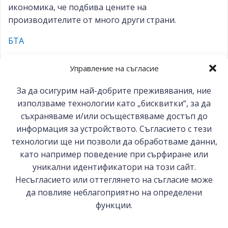
икономика, че подбива цените на
производителите от много други страни.
БТА
Управление на съгласие
За да осигурим най-добрите преживявания, ние
Post
Post
Предишна публикация
Следваща публикация
използваме технологии като „бисквитки“, за да
navigation
съхраняваме и/или осъществяваме достъп до
navigation
информация за устройството. Съгласието с тези
технологии ще ни позволи да обработваме данни,
като например поведение при сърфиране или
уникални идентификатори на този сайт.
© 2026 БСК-Комерсконсулт ЕООД
Несъгласието или оттеглянето на съгласие може
да повлияе неблагоприятно на определени
функции.
София 1000, ул. Цар Самуил №27
0887 144 480, 0887 279 262