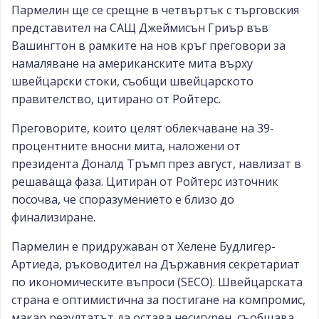
Пармелин ще се срещне в четвъртък с търговския
представител на САЩ Джеймисън Гриър във
Вашингтон в рамките на нов кръг преговори за
намаляване на американските мита върху
швейцарски стоки, съобщи швейцарското
правителство, цитирано от Ройтерс.
Преговорите, които целят облекчаване на 39-
процентните вносни мита, наложени от
президента Доналд Тръмп през август, навлизат в
решаваща фаза. Цитиран от Ройтерс източник
посочва, че споразумението е близо до
финализиране.
Пармелин е придружаван от Хелене Будлигер-
Артиеда, ръководител на Държавния секретариат
по икономическите въпроси (SECO). Швейцарската
страна е оптимистична за постигане на компромис,
макар резултатът да остава несигурен, съобщава