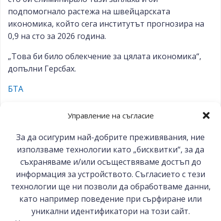
подпомогнало растежа на швейцарската
икономика, който сега институтът прогнозира на
0,9 на сто за 2026 година.
„Това би било облекчение за цялата икономика“,
допълни Герсбах.
БТА
Управление на съгласие
За да осигурим най-добрите преживявания, ние
Post
Post
Предишна публикация
Следваща публикация
използваме технологии като „бисквитки“, за да
navigation
съхраняваме и/или осъществяваме достъп до
navigation
информация за устройството. Съгласието с тези
технологии ще ни позволи да обработваме данни,
като например поведение при сърфиране или
уникални идентификатори на този сайт.