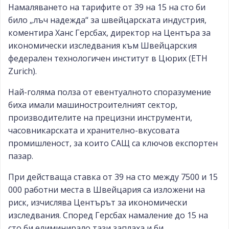
Намаляването на тарифите от 39 на 15 на сто би
било „лъч надежда“ за швейцарската индустрия,
коментира Ханс Герсбах, директор на Центъра за
икономически изследвания към Швейцарския
федерален технологичен институт в Цюрих (ETH
Zurich).
Най-голяма полза от евентуалното споразумение
биха имали машиностроителният сектор,
производителите на прецизни инструменти,
часовникарската и хранително-вкусовата
промишленост, за които САЩ са ключов експортен
пазар.
При действаща ставка от 39 на сто между 7500 и 15
000 работни места в Швейцария са изложени на
риск, изчислява Центърът за икономически
изследвания. Според Герсбах намаление до 15 на
сто би елиминирало тази заплаха и би